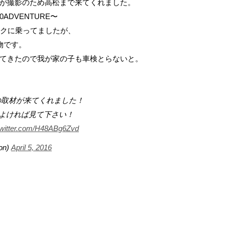
が撮影のため高松まで来てくれました。
ADVENTURE〜
バイクに乗ってましたが、
物です。
てきたので我が家の子も車検とらないと。
誌の取材が来てくれました！
よければ見て下さい！
twitter.com/H48ABg6Zvd
on)
April 5, 2016