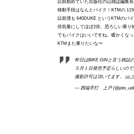
以前勤めていた出版社の山雑誌編集長
移動手段はなんとバイク！KTMの 1190
以前僕も 640DUKE というKTMの
排気量にしてほぼ2倍。恐ろしい乗り
でもバイクはいいですね。暖かくなっ
KTMまた乗りたいな〜
昨日はBIKE GINと言う雑
５月１日発売予定らしいので
撮影許可は頂いてます。
pic.
— 西端手打 上戸 (@joto_ud